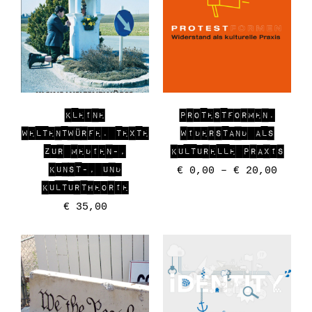
KLEINE
PROTESTFORMEN.
WELTENTWÜRFE. TEXTE
WIDERSTAND ALS
ZUR MEDIEN-,
KULTURELLE PRAXIS
KUNST-, UND
€
0,00
–
€
20,00
KULTURTHEORIE
€
35,00