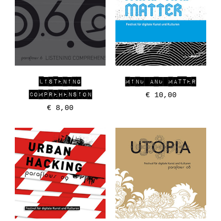
LISTENING
MIND AND MATTER
COMPREHENSION
€
10,00
€
8,00