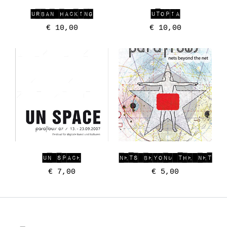
URBAN HACKING
UTOPIA
€
10,00
€
10,00
UN SPACE
NETS BEYOND THE NET
€
7,00
€
5,00