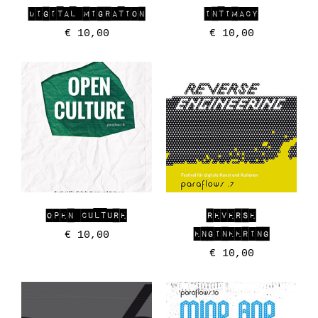
DIGITAL MIGRATION
INTIMACY
€
10,00
€
10,00
OPEN CULTURE
REVERSE
ENGINEERING
€
10,00
€
10,00