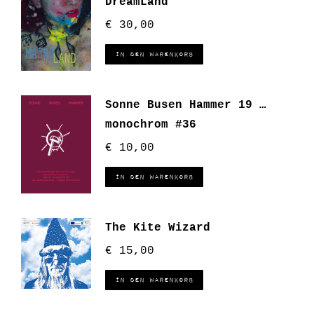
DreamLand
€
30,00
In den Warenkorb
Sonne Busen Hammer 19 …
monochrom #36
€
10,00
In den Warenkorb
The Kite Wizard
€
15,00
In den Warenkorb