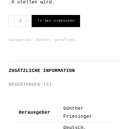
.X stellen wird.
Digital
In den Warenkorb
Migration
quantity
Categories:
Bücher
,
paraflows
ZUSÄTZLICHE INFORMATION
BEWERTUNGEN (0)
Günther
Herausgeber
Friesinger
Deutsch,