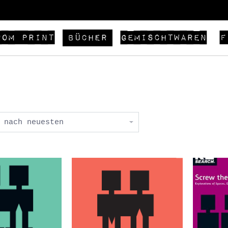
rom Print
Gemischtwaren
F
Bücher