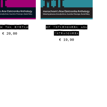
EW THE SYSTEM
OF INTERCOURSE AND
INTRACOURSE
€
20,00
€
19,90