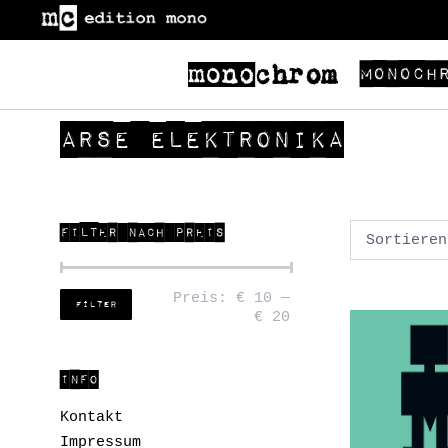
Monoch
ARSE ELEKTRONIKA
FILTER NACH PREIS
Preis:
€ 10
—
Filter
€ 20
INFO
Kontakt
Impressum