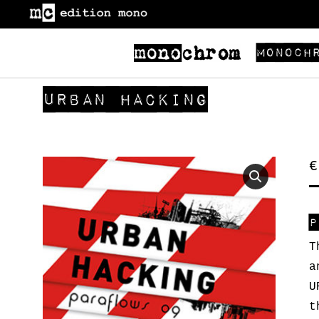
Monoch
URBAN HACKING
€
p
T
a
U
t