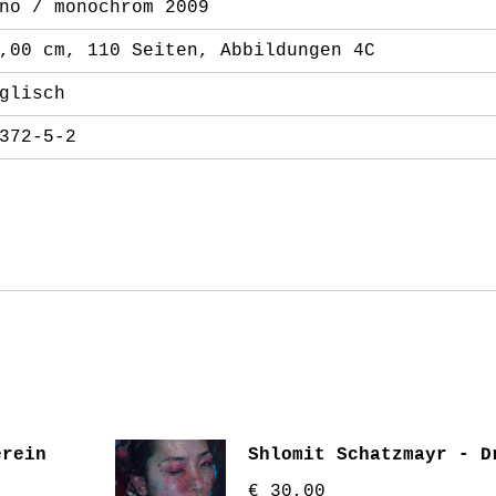
no / monochrom 2009
,00 cm, 110 Seiten, Abbildungen 4C
glisch
372-5-2
erein
Shlomit Schatzmayr - D
€
30,00