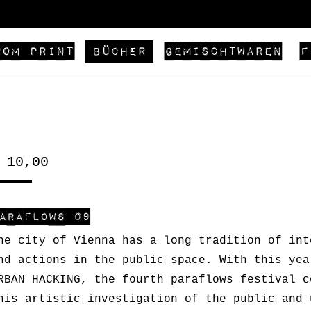
rom Print
Gemischtwaren
F
Bücher
10,00
araflows 09
he city of Vienna has a long tradition of int
nd actions in the public space. With this yea
RBAN HACKING, the fourth paraflows festival c
his artistic investigation of the public and 