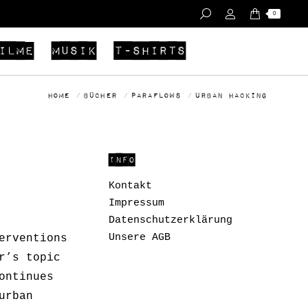
0
ilme
Musik
T-Shirts
You are here:
Home
Bücher
paraflows
Urban Hacking
INFO
Kontakt
Impressum
Datenschutzerklärung
Unsere AGB
erventions
r’s topic
ontinues
urban