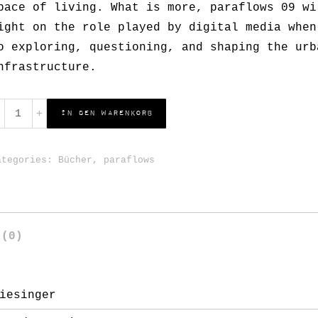
pace of living. What is more, paraflows 09 wi
ight on the role played by digital media when
o exploring, questioning, and shaping the urb
nfrastructure.
rban
In den Warenkorb
acking
uantity
ategories:
Bücher
,
paraflows
 (0)
iesinger