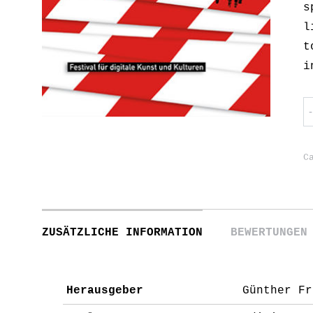
s
l
t
i
U
H
q
C
ZUSÄTZLICHE INFORMATION
BEWERTUNGEN
Herausgeber
Günther Fr