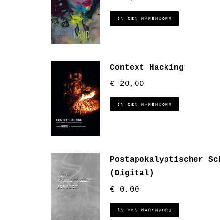
In den Warenkorb
Context Hacking
€
20,00
In den Warenkorb
Postapokalyptischer Sc
(Digital)
€
0,00
In den Warenkorb