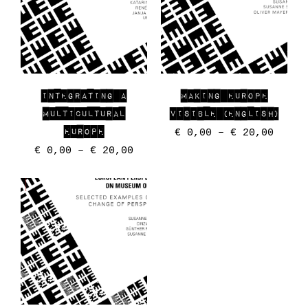
INTEGRATING A
MAKING EUROPE
MULTICULTURAL
VISIBLE (ENGLISH)
EUROPE
€
0,00
–
€
20,00
€
0,00
–
€
20,00