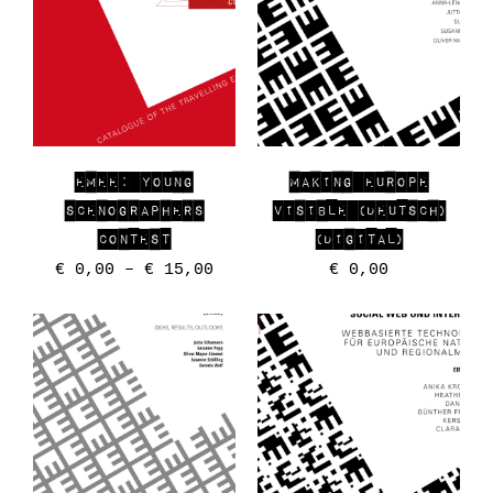
EMEE: YOUNG
MAKING EUROPE
SCENOGRAPHERS
VISIBLE (DEUTSCH)
CONTEST
(DIGITAL)
€
0,00
–
€
15,00
€
0,00