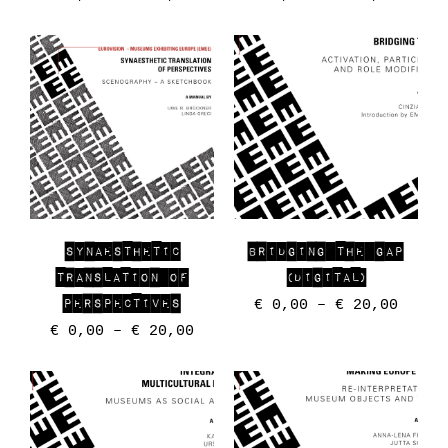
SYNAESTHETIC
BRIDGING THE GAP
TRANSLATION OF
(DIGITAL)
PERSPECTIVES
€
0,00
–
€
20,00
€
0,00
–
€
20,00