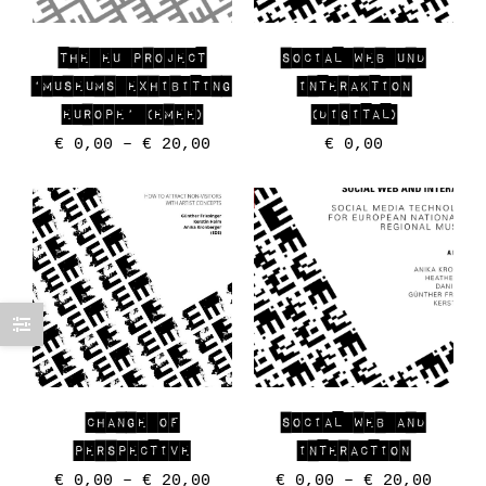
THE EU PROJECT
SOCIAL WEB UND
‘MUSEUMS EXHIBITING
INTERAKTION
EUROPE’ (EMEE)
(DIGITAL)
€
0,00
–
€
20,00
€
0,00
CHANGE OF
SOCIAL WEB AND
PERSPECTIVE
INTERACTION
€
0,00
–
€
20,00
€
0,00
–
€
20,00