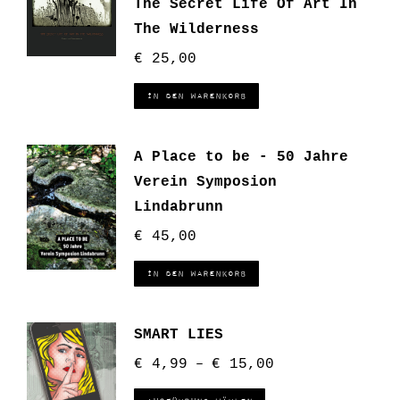
The Secret Life Of Art In
The Wilderness
€
25,00
In den Warenkorb
A Place to be - 50 Jahre
Verein Symposion
Lindabrunn
€
45,00
In den Warenkorb
SMART LIES
€
4,99
€
15,00
–