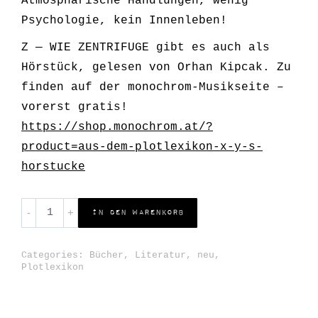
Atmosphärische Handlungen, wenig
Psychologie, kein Innenleben!
Z — WIE ZENTRIFUGE gibt es auch als
Hörstück, gelesen von
Orhan
Kipcak. Zu
finden auf der monochrom-Musikseite –
vorerst gratis!
https://shop.monochrom.at/?
product=aus-dem-plotlexikon-x-y-s-
horstucke
Orhan
In den Warenkorb
Kipcak
-
Categories:
Bücher
,
Literatur
,
neu
,
AUS
Plotlexikon
DEM
PLOTLEXIKON: