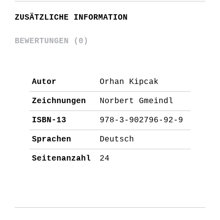
Z
ZUSÄTZLICHE INFORMATION
-
WIE
BEWERTUNGEN (0)
ZENTRIFUGE
quantity
Autor
Orhan Kipcak
Zeichnungen
Norbert Gmeindl
ISBN-13
978-3-902796-92-9
Sprachen
Deutsch
Seitenanzahl
24