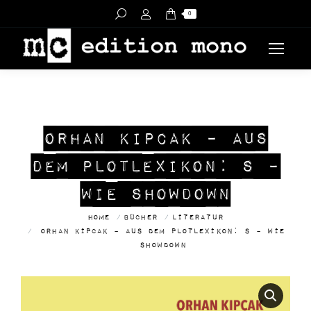
Search:
0
ORHAN KIPCAK – AUS
DEM PLOTLEXIKON: S –
WIE SHOWDOWN
You are here:
Home
Bücher
Literatur
Orhan Kipcak – AUS DEM PLOTLEXIKON: S – Wie
Showdown