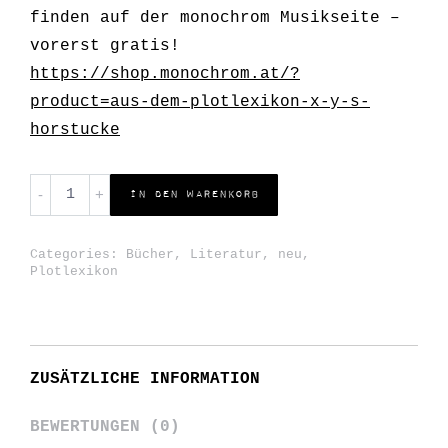
finden auf der monochrom Musikseite –
vorerst gratis!
https://shop.monochrom.at/?
product=aus-dem-plotlexikon-x-y-s-
horstucke
Orhan
In den Warenkorb
Kipcak
-
Categories:
Bücher
,
Literatur
,
neu
,
AUS
Plotlexikon
DEM
PLOTLEXIKON:
S
ZUSÄTZLICHE INFORMATION
-
Wie
BEWERTUNGEN (0)
Showdown