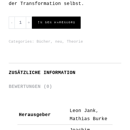
der Transformation selbst.
Land*Stadt
In den Warenkorb
Transformation
gestalten
Categories:
Bücher
,
neu
,
Theorie
quantity
ZUSÄTZLICHE INFORMATION
BEWERTUNGEN (0)
Leon Jank,
Herausgeber
Mathias Burke