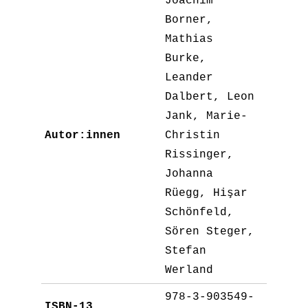
Joachim
Borner,
Mathias
Burke,
Leander
Dalbert, Leon
Jank, Marie-
Autor:innen
Christin
Rissinger,
Johanna
Rüegg, Hişar
Schönfeld,
Sören Steger,
Stefan
Werland
978-3-903549-
ISBN-13