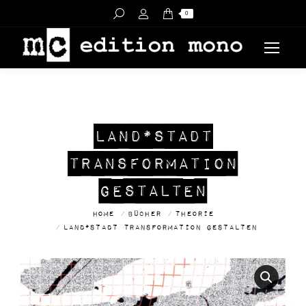
Search:
0
LAND*STADT
TRANSFORMATION
GESTALTEN
You are here:
Home
Bücher
Theorie
Land*Stadt Transformation gestalten