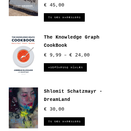
€
45,00
In den Warenkorb
The Knowledge Graph
CookBook
€
9,99
€
24,00
–
Ausführung wählen
Shlomit Schatzmayr -
DreamLand
€
30,00
In den Warenkorb