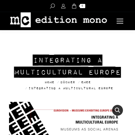
Search:
0
INTEGRATING A
MULTICULTURAL EUROPE
You are here:
Home
Bücher
emee
Integrating a multicultural Europe