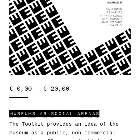
€
0,00
–
€
20,00
Museums as Social Arenas
The Toolkit provides an idea of the
museum as a public, non-commercial