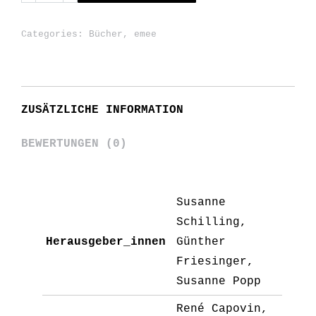
a
multicultural
Categories:
Bücher
,
emee
Europe
quantity
ZUSÄTZLICHE INFORMATION
BEWERTUNGEN (0)
Susanne
Schilling,
Herausgeber_innen
Günther
Friesinger,
Susanne Popp
René Capovin,