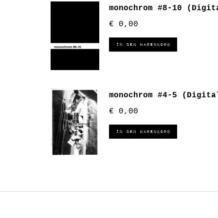
monochrom #8-10 (Digit
€
0,00
In den Warenkorb
monochrom #4-5 (Digita
€
0,00
In den Warenkorb