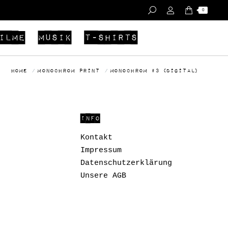
0
ilme
Musik
T-Shirts
You are here:
Home
Monochrom Print
monochrom #3 (Digital)
INFO
Kontakt
Impressum
Datenschutzerklärung
Unsere AGB