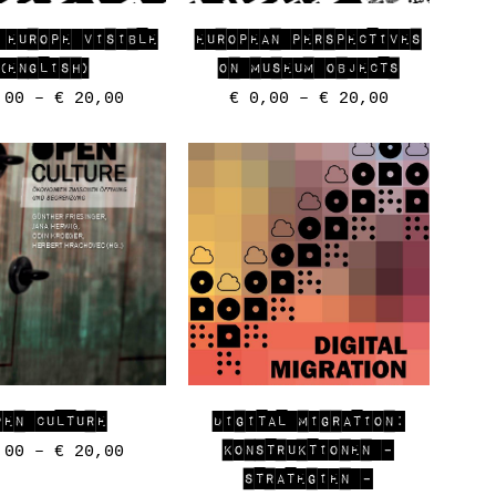
 EUROPE VISIBLE
EUROPEAN PERSPECTIVES
(ENGLISH)
ON MUSEUM OBJECTS
00
–
€
20,00
€
0,00
–
€
20,00
PEN CULTURE
DIGITAL MIGRATION:
KONSTRUKTIONEN –
00
–
€
20,00
STRATEGIEN –