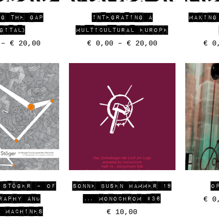
NG THE GAP
INTEGRATING A
MAKING
GITAL)
MULTICULTURAL EUROPE
–
€
20,00
€
0,00
–
€
20,00
€
0,
 STÖGER – OF
SONNE BUSEN HAMMER 19
O
RAPHY AND
… MONOCHROM #36
€
0,
C MACHINES
€
10,00