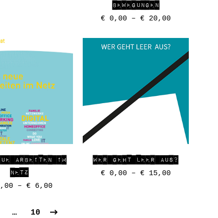
BEWEGUNGEN
€
0,00
–
€
20,00
EUE ARBEITEN IM
WER GEHT LEER AUS?
NETZ
€
0,00
–
€
15,00
,00
–
€
6,00
…
10