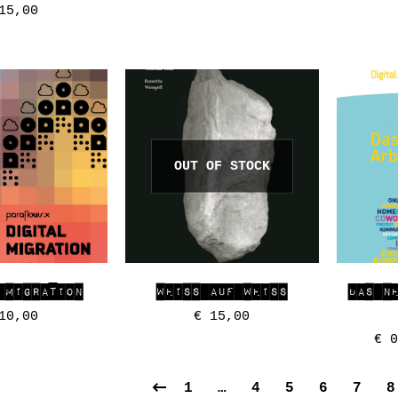
5,00
OUT OF STOCK
 MIGRATION
WEISS AUF WEISS
DAS N
0,00
€
15,00
€
0
1
…
4
5
6
7
8