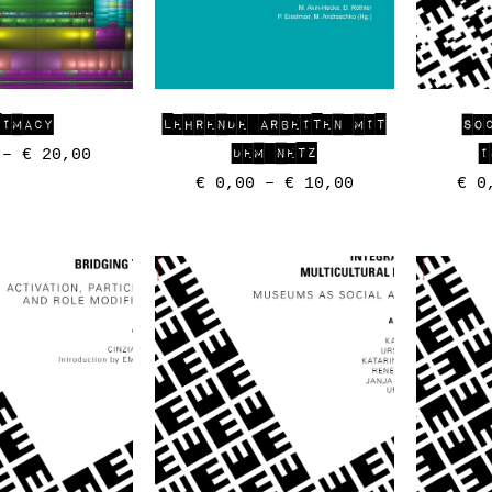
TIMACY
LEHRENDE ARBEITEN MIT
SO
DEM NETZ
I
–
€
20,00
€
0,00
–
€
10,00
€
0,