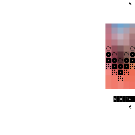
€
1
DIGITAL
€
1