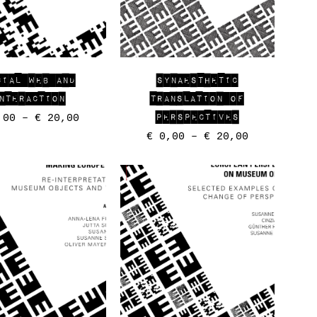
CIAL WEB AND
SYNAESTHETIC
NTERACTION
TRANSLATION OF
PERSPECTIVES
00
–
€
20,00
€
0,00
–
€
20,00