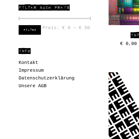
FILTER NACH PREIS
Preis:
€ 0
—
€ 50
Filter
IN
€
0,00
INFO
Kontakt
Impressum
Datenschutzerklärung
Unsere AGB