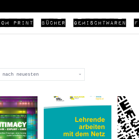
rom Print
Bücher
Gemischtwaren
F