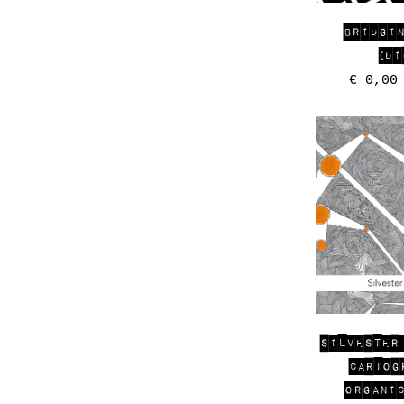
BRIDGI
(DI
€
0,00
SILVESTER
CARTOG
ORGANI